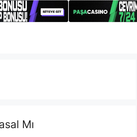
asal Mı