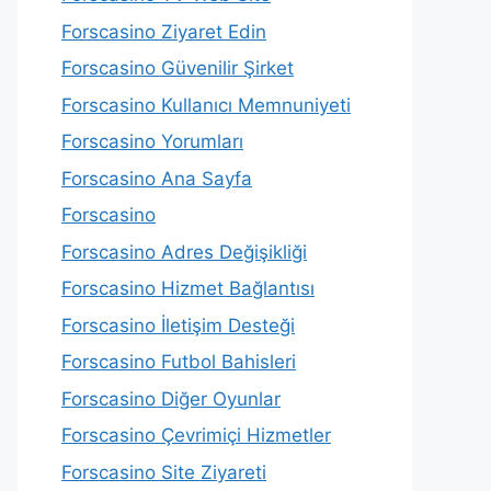
Forscasino Ziyaret Edin
Forscasino Güvenilir Şirket
Forscasino Kullanıcı Memnuniyeti
Forscasino Yorumları
Forscasino Ana Sayfa
Forscasino
Forscasino Adres Değişikliği
Forscasino Hizmet Bağlantısı
Forscasino İletişim Desteği
Forscasino Futbol Bahisleri
Forscasino Diğer Oyunlar
Forscasino Çevrimiçi Hizmetler
Forscasino Site Ziyareti