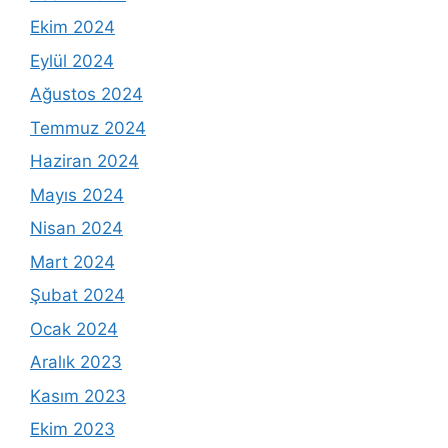
Ekim 2024
Eylül 2024
Ağustos 2024
Temmuz 2024
Haziran 2024
Mayıs 2024
Nisan 2024
Mart 2024
Şubat 2024
Ocak 2024
Aralık 2023
Kasım 2023
Ekim 2023