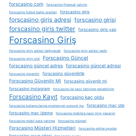
forscasino com
forscasino finansal yatırım
forscasino giris
forscasino futbol bahis oranları
forscasino giris adresi
forscasino girisi
forscasino giris twitter
forscasino giris yap
Forscasino Giriş
forscasino giriş adresi değişecek
forscasino giriş adresi nedir
Forscasino Güncel
forscasino giriş slot
forscasino güncel adres
forscasino güncel adresi
forscasino güvenilirlik
forscasino güvenilir
Forscasino Güvenilir Mi
forscasino güvenlir mi
forscasino instagram
forscasino i̇le nasıl i̇letişime geçebilirim
Forscasino Kayıt
forscasino kaç oldu
forscasino maç izle
forscasino kullanıcılarına promosyon sunuyor mu
forscasino maç izleme
forscasino mobile'a nasıl giriş yaparım
forscasino mobil para yatırma
forscasino müşteri
Forscasino Müşteri Hizmetleri
forscasino online oyunlar
forscasino oyun sitesi