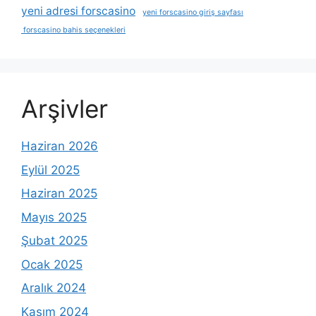
yeni adresi forscasino
yeni forscasino giriş sayfası
forscasino bahis seçenekleri
Arşivler
Haziran 2026
Eylül 2025
Haziran 2025
Mayıs 2025
Şubat 2025
Ocak 2025
Aralık 2024
Kasım 2024