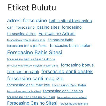
Etiket Bulutu
adresi forscasino
bahis sitesi forscasino
casino sitesi forscasino
canli forscasino
Forscasino Adresi
forscasino adres
Forscasino Bahis
forscasino altyapısı güvenilir mi
forscasino bahis siteleri
forscasino bahis platformu
Forscasino Bahis Sitesi
forscasino bahis sitesi hakkında
forscasino bonus
forscasino basketbol maçlarına canlı bahis
forscasino canli destek
forscasino canli
forscasino canli maç izle
forscasino canli maç izle
Forscasino Canlı Bahis
forscasino canlı casino
forscasino canlı bahis sitesi
forscasino canlı casino oyunları
forscasino casino adresi
Forscasino Casino Sitesi
forscasino cep telefonu