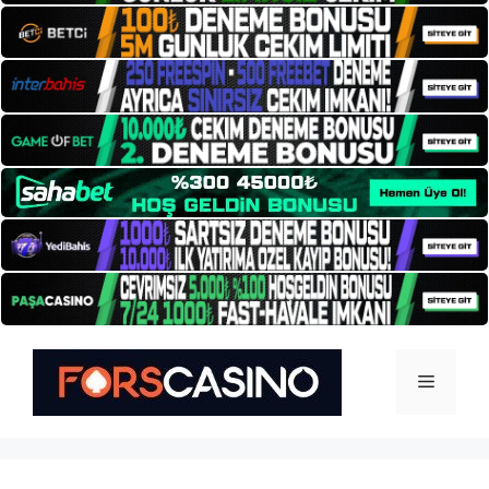
İçeriğe
atla
Menü