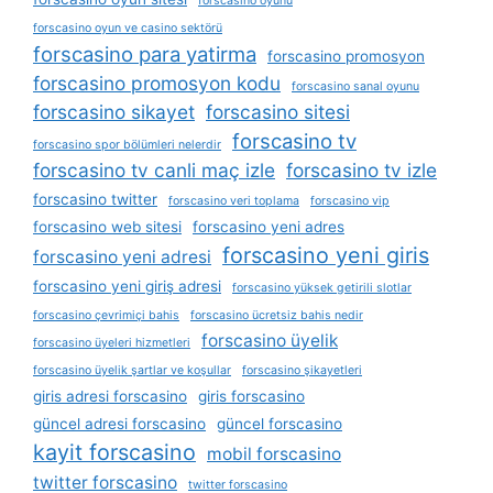
forscasino oyunu
forscasino oyun ve casino sektörü
forscasino para yatirma
forscasino promosyon
forscasino promosyon kodu
forscasino sanal oyunu
forscasino sikayet
forscasino sitesi
forscasino tv
forscasino spor bölümleri nelerdir
forscasino tv canli maç izle
forscasino tv izle
forscasino twitter
forscasino veri toplama
forscasino vip
forscasino web sitesi
forscasino yeni adres
forscasino yeni giris
forscasino yeni adresi
forscasino yeni giriş adresi
forscasino yüksek getirili slotlar
forscasino çevrimiçi bahis
forscasino ücretsiz bahis nedir
forscasino üyelik
forscasino üyeleri hizmetleri
forscasino üyelik şartlar ve koşullar
forscasino şikayetleri
giris adresi forscasino
giris forscasino
güncel adresi forscasino
güncel forscasino
kayit forscasino
mobil forscasino
twitter forscasino
twitter forscasino