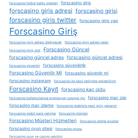
forscasino giris
forscasino futbol bahis oranları
forscasino giris adresi
forscasino girisi
forscasino giris twitter
forscasino giris yap
Forscasino Giriş
forscasino giriş adresi değişecek
forscasino giriş adresi nedir
Forscasino Güncel
forscasino giriş slot
forscasino güncel adres
forscasino güncel adresi
forscasino güvenilirlik
forscasino güvenilir
Forscasino Güvenilir Mi
forscasino güvenlir mi
forscasino instagram
forscasino i̇le nasıl i̇letişime geçebilirim
Forscasino Kayıt
forscasino kaç oldu
forscasino maç izle
forscasino kullanıcılarına promosyon sunuyor mu
forscasino maç izleme
forscasino mobile'a nasıl giriş yaparım
forscasino mobil para yatırma
forscasino müşteri
Forscasino Müşteri Hizmetleri
forscasino online oyunlar
forscasino oyun sitesi
forscasino oyunu
forscasino oyun ve casino sektörü