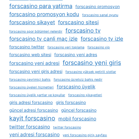
forscasino para yatirma
forscasino promosyon
forscasino promosyon kodu
forscasino sanal oyunu
forscasino sikayet
forscasino sitesi
forscasino tv
forscasino spor bölümleri nelerdir
forscasino tv canli maç izle
forscasino tv izle
forscasino twitter
forscasino veri toplama
forscasino vip
forscasino web sitesi
forscasino yeni adres
forscasino yeni giris
forscasino yeni adresi
forscasino yeni giriş adresi
forscasino yüksek getirili slotlar
forscasino çevrimiçi bahis
forscasino ücretsiz bahis nedir
forscasino üyelik
forscasino üyeleri hizmetleri
forscasino üyelik şartlar ve koşullar
forscasino şikayetleri
giris adresi forscasino
giris forscasino
güncel adresi forscasino
güncel forscasino
kayit forscasino
mobil forscasino
twitter forscasino
twitter forscasino
yeni adresi forscasino
yeni forscasino giriş sayfası