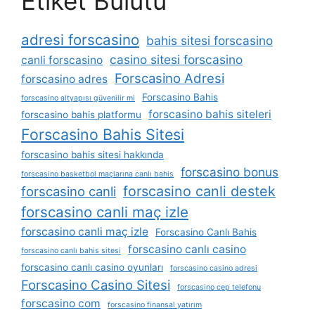
Etiket Bulutu
adresi forscasino
bahis sitesi forscasino
casino sitesi forscasino
canli forscasino
Forscasino Adresi
forscasino adres
Forscasino Bahis
forscasino altyapısı güvenilir mi
forscasino bahis siteleri
forscasino bahis platformu
Forscasino Bahis Sitesi
forscasino bahis sitesi hakkında
forscasino bonus
forscasino basketbol maçlarına canlı bahis
forscasino canli destek
forscasino canli
forscasino canli maç izle
forscasino canli maç izle
Forscasino Canlı Bahis
forscasino canlı casino
forscasino canlı bahis sitesi
forscasino canlı casino oyunları
forscasino casino adresi
Forscasino Casino Sitesi
forscasino cep telefonu
forscasino com
forscasino finansal yatırım