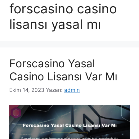
forscasino casino
lisansı yasal mı
Forscasino Yasal
Casino Lisansı Var Mı
Ekim 14, 2023
Yazarı:
admin