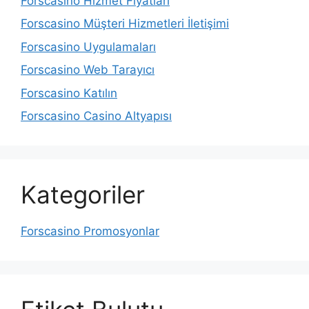
Forscasino Hizmet Fiyatları
Forscasino Müşteri Hizmetleri İletişimi
Forscasino Uygulamaları
Forscasino Web Tarayıcı
Forscasino Katılın
Forscasino Casino Altyapısı
Kategoriler
Forscasino Promosyonlar