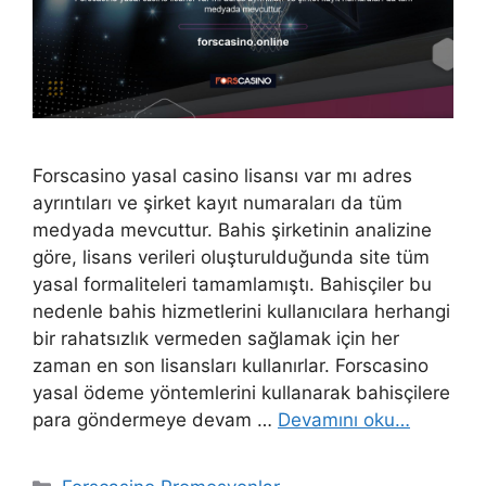
Forscasino yasal casino lisansı var mı adres
ayrıntıları ve şirket kayıt numaraları da tüm
medyada mevcuttur. Bahis şirketinin analizine
göre, lisans verileri oluşturulduğunda site tüm
yasal formaliteleri tamamlamıştı. Bahisçiler bu
nedenle bahis hizmetlerini kullanıcılara herhangi
bir rahatsızlık vermeden sağlamak için her
zaman en son lisansları kullanırlar. Forscasino
yasal ödeme yöntemlerini kullanarak bahisçilere
para göndermeye devam …
Devamını oku…
Kategoriler