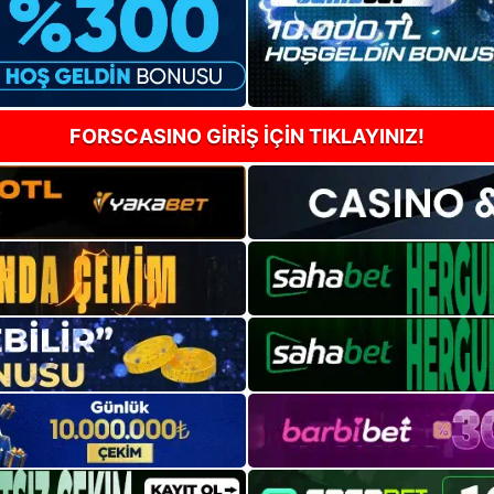
FORSCASINO GİRİŞ İÇİN TIKLAYINIZ!