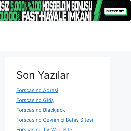
Son Yazılar
Forscasino Adresi
Forscasino Giriş
Forscasino Blackjack
Forscasino Çevrimiçi Bahis Sitesi
Forscasino TV Web Site