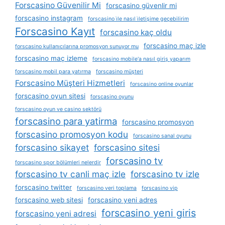
Forscasino Güvenilir Mi
forscasino güvenlir mi
forscasino instagram
forscasino i̇le nasıl i̇letişime geçebilirim
Forscasino Kayıt
forscasino kaç oldu
forscasino maç izle
forscasino kullanıcılarına promosyon sunuyor mu
forscasino maç izleme
forscasino mobile'a nasıl giriş yaparım
forscasino mobil para yatırma
forscasino müşteri
Forscasino Müşteri Hizmetleri
forscasino online oyunlar
forscasino oyun sitesi
forscasino oyunu
forscasino oyun ve casino sektörü
forscasino para yatirma
forscasino promosyon
forscasino promosyon kodu
forscasino sanal oyunu
forscasino sikayet
forscasino sitesi
forscasino tv
forscasino spor bölümleri nelerdir
forscasino tv canli maç izle
forscasino tv izle
forscasino twitter
forscasino veri toplama
forscasino vip
forscasino web sitesi
forscasino yeni adres
forscasino yeni giris
forscasino yeni adresi