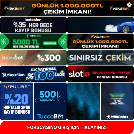
×
FORSCASINO GİRİŞ İÇİN TIKLAYINIZ!