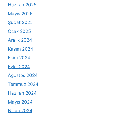
Haziran 2025
Mayıs 2025
Şubat 2025
Ocak 2025
Aralık 2024
Kasım 2024
Ekim 2024
Eylül 2024
Ağustos 2024
Temmuz 2024
Haziran 2024
Mayıs 2024
Nisan 2024