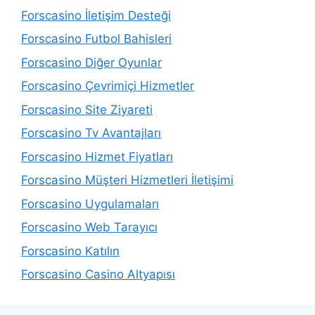
Forscasino İletişim Desteği
Forscasino Futbol Bahisleri
Forscasino Diğer Oyunlar
Forscasino Çevrimiçi Hizmetler
Forscasino Site Ziyareti
Forscasino Tv Avantajları
Forscasino Hizmet Fiyatları
Forscasino Müşteri Hizmetleri İletişimi
Forscasino Uygulamaları
Forscasino Web Tarayıcı
Forscasino Katılın
Forscasino Casino Altyapısı