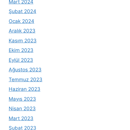
Mart 2024
Şubat 2024
Ocak 2024
Aralık 2023
Kasım 2023
Ekim 2023
Eylül 2023
Ağustos 2023
Temmuz 2023
Haziran 2023
Mayıs 2023
Nisan 2023
Mart 2023
Şubat 2023