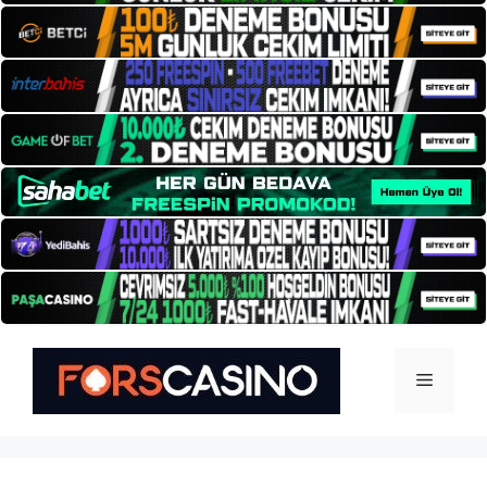
İçeriğe
atla
Menü