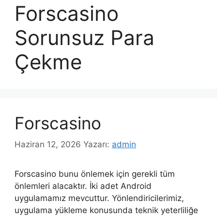
Forscasino
Sorunsuz Para
Çekme
Forscasino
Haziran 12, 2026
Yazarı:
admin
Forscasino bunu önlemek için gerekli tüm
önlemleri alacaktır. İki adet Android
uygulamamız mevcuttur. Yönlendiricilerimiz,
uygulama yükleme konusunda teknik yeterliliğe