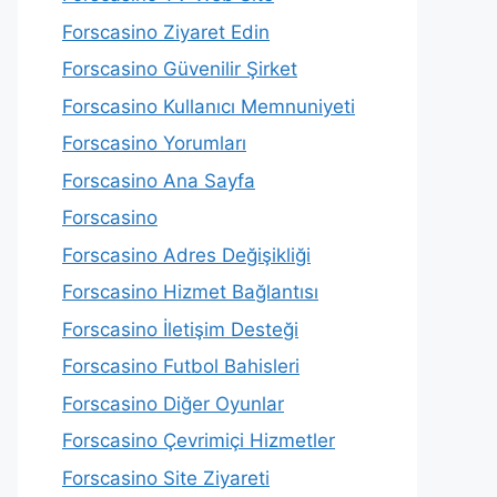
Forscasino Ziyaret Edin
Forscasino Güvenilir Şirket
Forscasino Kullanıcı Memnuniyeti
Forscasino Yorumları
Forscasino Ana Sayfa
Forscasino
Forscasino Adres Değişikliği
Forscasino Hizmet Bağlantısı
Forscasino İletişim Desteği
Forscasino Futbol Bahisleri
Forscasino Diğer Oyunlar
Forscasino Çevrimiçi Hizmetler
Forscasino Site Ziyareti