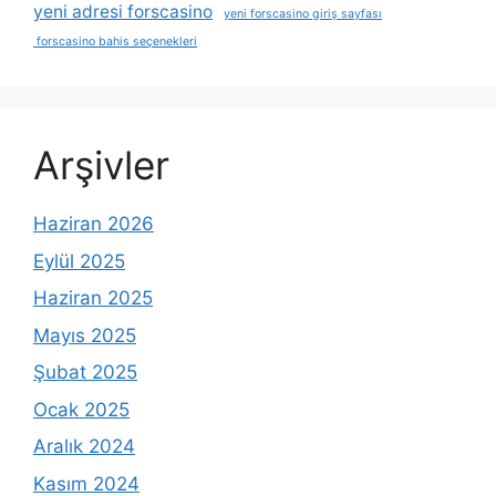
yeni adresi forscasino
yeni forscasino giriş sayfası
forscasino bahis seçenekleri
Arşivler
Haziran 2026
Eylül 2025
Haziran 2025
Mayıs 2025
Şubat 2025
Ocak 2025
Aralık 2024
Kasım 2024