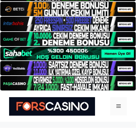
İçeriğe
atla
Menü