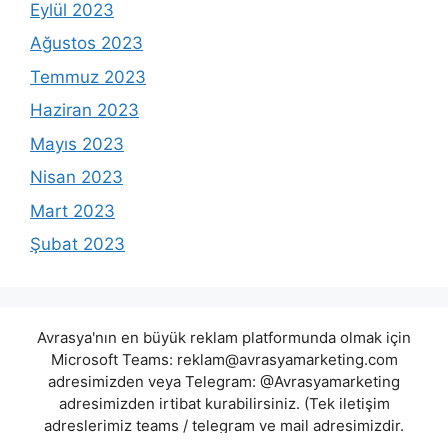
Eylül 2023
Ağustos 2023
Temmuz 2023
Haziran 2023
Mayıs 2023
Nisan 2023
Mart 2023
Şubat 2023
Avrasya'nın en büyük reklam platformunda olmak için
Microsoft Teams:
reklam@avrasyamarketing.com
adresimizden veya Telegram: @Avrasyamarketing
adresimizden irtibat kurabilirsiniz. (Tek iletişim
adreslerimiz teams / telegram ve mail adresimizdir.
Harici hiçbir iletişim adresimiz bulunmamaktadır.