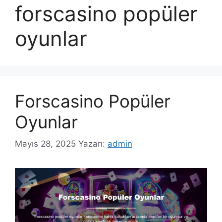
forscasino popüler
oyunlar
Forscasino Popüler
Oyunlar
Mayıs 28, 2025
Yazarı:
admin