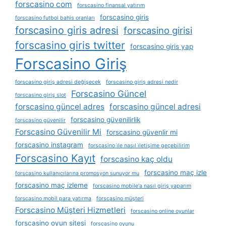
forscasino com
forscasino finansal yatırım
forscasino giris
forscasino futbol bahis oranları
forscasino giris adresi
forscasino girisi
forscasino giris twitter
forscasino giris yap
Forscasino Giriş
forscasino giriş adresi değişecek
forscasino giriş adresi nedir
Forscasino Güncel
forscasino giriş slot
forscasino güncel adres
forscasino güncel adresi
forscasino güvenilirlik
forscasino güvenilir
Forscasino Güvenilir Mi
forscasino güvenlir mi
forscasino instagram
forscasino i̇le nasıl i̇letişime geçebilirim
Forscasino Kayıt
forscasino kaç oldu
forscasino maç izle
forscasino kullanıcılarına promosyon sunuyor mu
forscasino maç izleme
forscasino mobile'a nasıl giriş yaparım
forscasino mobil para yatırma
forscasino müşteri
Forscasino Müşteri Hizmetleri
forscasino online oyunlar
forscasino oyun sitesi
forscasino oyunu