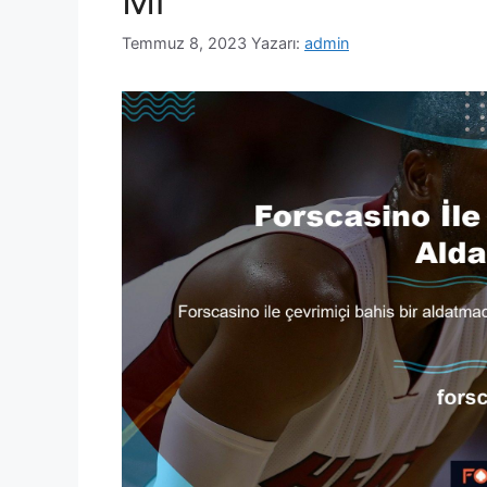
Mı
Temmuz 8, 2023
Yazarı:
admin