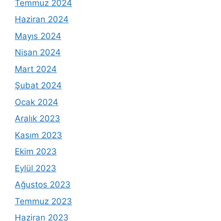
Temmuz 2024
Haziran 2024
Mayıs 2024
Nisan 2024
Mart 2024
Şubat 2024
Ocak 2024
Aralık 2023
Kasım 2023
Ekim 2023
Eylül 2023
Ağustos 2023
Temmuz 2023
Haziran 2023