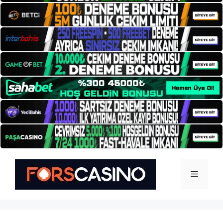
İçeriğe
atla
Menü