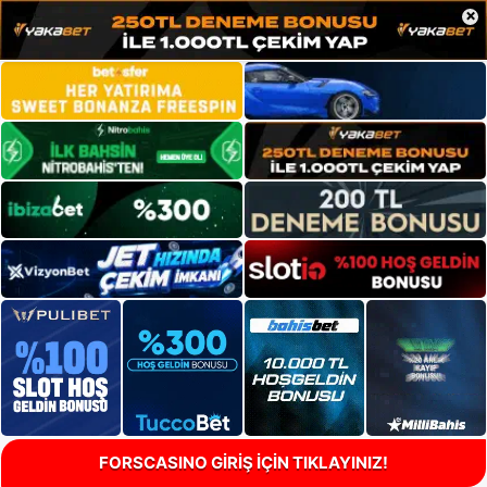
×
FORSCASINO GİRİŞ İÇİN TIKLAYINIZ!