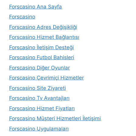
Forscasino Ana Sayfa
Forscasino
Forscasino Adres Değişikliği
Forscasino Hizmet Bağlantısı
Forscasino İletişim Desteği
Forscasino Futbol Bahisleri
Forscasino Diğer Oyunlar
Forscasino Çevrimiçi Hizmetler
Forscasino Site Ziyareti
Forscasino Tv Avantajları
Forscasino Hizmet Fiyatları
Forscasino Müşteri Hizmetleri İletişimi
Forscasino Uygulamaları