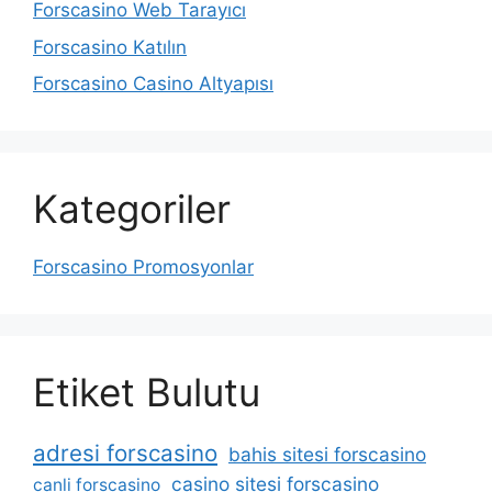
Forscasino Web Tarayıcı
Forscasino Katılın
Forscasino Casino Altyapısı
Kategoriler
Forscasino Promosyonlar
Etiket Bulutu
adresi forscasino
bahis sitesi forscasino
casino sitesi forscasino
canli forscasino