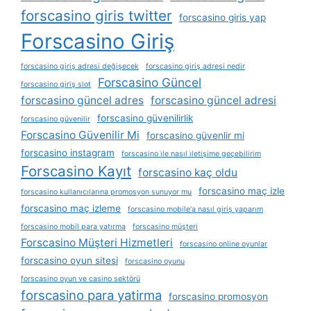
forscasino giris twitter
forscasino giris yap
Forscasino Giriş
forscasino giriş adresi değişecek
forscasino giriş adresi nedir
Forscasino Güncel
forscasino giriş slot
forscasino güncel adres
forscasino güncel adresi
forscasino güvenilirlik
forscasino güvenilir
Forscasino Güvenilir Mi
forscasino güvenlir mi
forscasino instagram
forscasino i̇le nasıl i̇letişime geçebilirim
Forscasino Kayıt
forscasino kaç oldu
forscasino maç izle
forscasino kullanıcılarına promosyon sunuyor mu
forscasino maç izleme
forscasino mobile'a nasıl giriş yaparım
forscasino mobil para yatırma
forscasino müşteri
Forscasino Müşteri Hizmetleri
forscasino online oyunlar
forscasino oyun sitesi
forscasino oyunu
forscasino oyun ve casino sektörü
forscasino para yatirma
forscasino promosyon