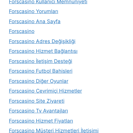
Forscasino Kullanıcı Memnuniyeti
Forscasino Yorumları
Forscasino Ana Sayfa
Forscasino
Forscasino Adres Değişikliği
Forscasino Hizmet Bağlantısı
Forscasino İletişim Desteği
Forscasino Futbol Bahisleri
Forscasino Diğer Oyunlar
Forscasino Çevrimiçi Hizmetler
Forscasino Site Ziyareti
Forscasino Tv Avantajları
Forscasino Hizmet Fiyatları
Forscasino Müşteri Hizmetleri İletişimi