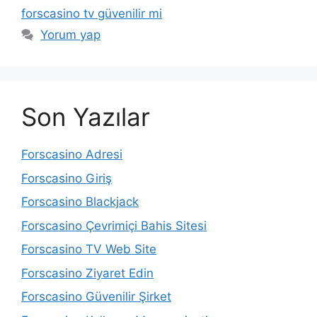
forscasino tv güvenilir mi
Yorum yap
Son Yazılar
Forscasino Adresi
Forscasino Giriş
Forscasino Blackjack
Forscasino Çevrimiçi Bahis Sitesi
Forscasino TV Web Site
Forscasino Ziyaret Edin
Forscasino Güvenilir Şirket