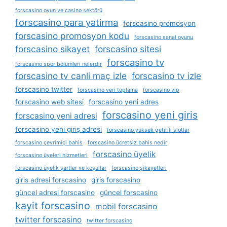
forscasino oyun ve casino sektörü
forscasino para yatirma
forscasino promosyon
forscasino promosyon kodu
forscasino sanal oyunu
forscasino sikayet
forscasino sitesi
forscasino tv
forscasino spor bölümleri nelerdir
forscasino tv canli maç izle
forscasino tv izle
forscasino twitter
forscasino veri toplama
forscasino vip
forscasino web sitesi
forscasino yeni adres
forscasino yeni giris
forscasino yeni adresi
forscasino yeni giriş adresi
forscasino yüksek getirili slotlar
forscasino çevrimiçi bahis
forscasino ücretsiz bahis nedir
forscasino üyelik
forscasino üyeleri hizmetleri
forscasino üyelik şartlar ve koşullar
forscasino şikayetleri
giris adresi forscasino
giris forscasino
güncel adresi forscasino
güncel forscasino
kayit forscasino
mobil forscasino
twitter forscasino
twitter forscasino