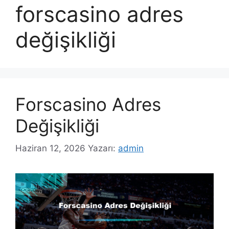
forscasino adres
değişikliği
Forscasino Adres
Değişikliği
Haziran 12, 2026
Yazarı:
admin