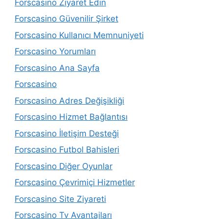
Forscasino Ziyaret Edin
Forscasino Güvenilir Şirket
Forscasino Kullanıcı Memnuniyeti
Forscasino Yorumları
Forscasino Ana Sayfa
Forscasino
Forscasino Adres Değişikliği
Forscasino Hizmet Bağlantısı
Forscasino İletişim Desteği
Forscasino Futbol Bahisleri
Forscasino Diğer Oyunlar
Forscasino Çevrimiçi Hizmetler
Forscasino Site Ziyareti
Forscasino Tv Avantajları