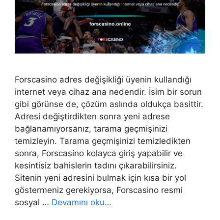
Forscasino adres değişikliği üyenin kullandığı
internet veya cihaz ana nedendir. İsim bir sorun
gibi görünse de, çözüm aslında oldukça basittir.
Adresi değiştirdikten sonra yeni adrese
bağlanamıyorsanız, tarama geçmişinizi
temizleyin. Tarama geçmişinizi temizledikten
sonra, Forscasino kolayca giriş yapabilir ve
kesintisiz bahislerin tadını çıkarabilirsiniz.
Sitenin yeni adresini bulmak için kısa bir yol
göstermeniz gerekiyorsa, Forscasino resmi
sosyal …
Devamını oku…