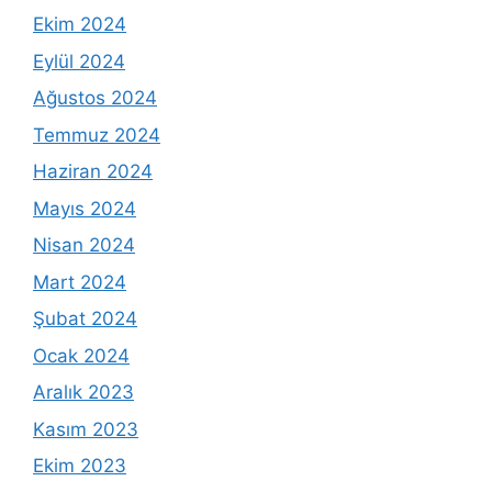
Ekim 2024
Eylül 2024
Ağustos 2024
Temmuz 2024
Haziran 2024
Mayıs 2024
Nisan 2024
Mart 2024
Şubat 2024
Ocak 2024
Aralık 2023
Kasım 2023
Ekim 2023