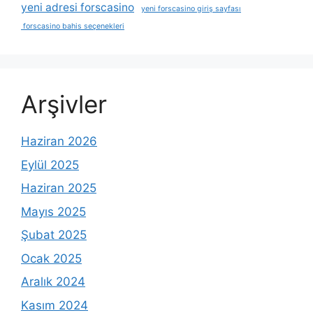
yeni adresi forscasino
yeni forscasino giriş sayfası
forscasino bahis seçenekleri
Arşivler
Haziran 2026
Eylül 2025
Haziran 2025
Mayıs 2025
Şubat 2025
Ocak 2025
Aralık 2024
Kasım 2024