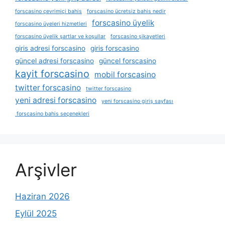
forscasino çevrimiçi bahis
forscasino ücretsiz bahis nedir
forscasino üyelik
forscasino üyeleri hizmetleri
forscasino üyelik şartlar ve koşullar
forscasino şikayetleri
giris adresi forscasino
giris forscasino
güncel adresi forscasino
güncel forscasino
kayit forscasino
mobil forscasino
twitter forscasino
twitter forscasino
yeni adresi forscasino
yeni forscasino giriş sayfası
forscasino bahis seçenekleri
Arşivler
Haziran 2026
Eylül 2025