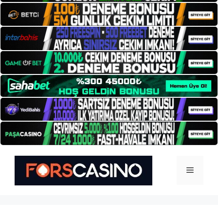
İçeriğe
atla
Menü