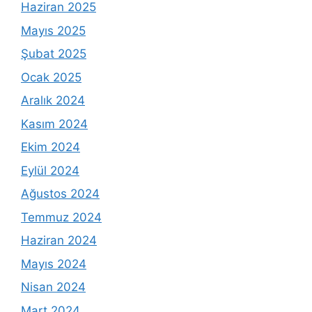
Haziran 2025
Mayıs 2025
Şubat 2025
Ocak 2025
Aralık 2024
Kasım 2024
Ekim 2024
Eylül 2024
Ağustos 2024
Temmuz 2024
Haziran 2024
Mayıs 2024
Nisan 2024
Mart 2024