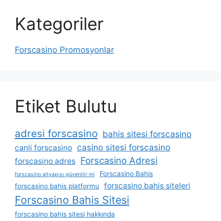
Kategoriler
Forscasino Promosyonlar
Etiket Bulutu
adresi forscasino
bahis sitesi forscasino
casino sitesi forscasino
canli forscasino
Forscasino Adresi
forscasino adres
Forscasino Bahis
forscasino altyapısı güvenilir mi
forscasino bahis siteleri
forscasino bahis platformu
Forscasino Bahis Sitesi
forscasino bahis sitesi hakkında