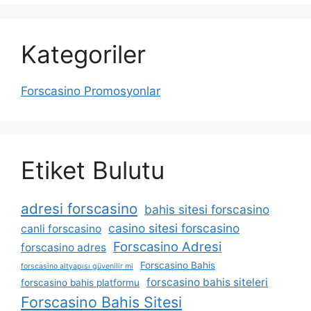
Kategoriler
Forscasino Promosyonlar
Etiket Bulutu
adresi forscasino
bahis sitesi forscasino
casino sitesi forscasino
canli forscasino
Forscasino Adresi
forscasino adres
Forscasino Bahis
forscasino altyapısı güvenilir mi
forscasino bahis siteleri
forscasino bahis platformu
Forscasino Bahis Sitesi