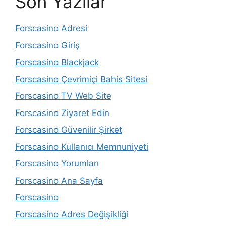
Son Yazılar
Forscasino Adresi
Forscasino Giriş
Forscasino Blackjack
Forscasino Çevrimiçi Bahis Sitesi
Forscasino TV Web Site
Forscasino Ziyaret Edin
Forscasino Güvenilir Şirket
Forscasino Kullanıcı Memnuniyeti
Forscasino Yorumları
Forscasino Ana Sayfa
Forscasino
Forscasino Adres Değişikliği