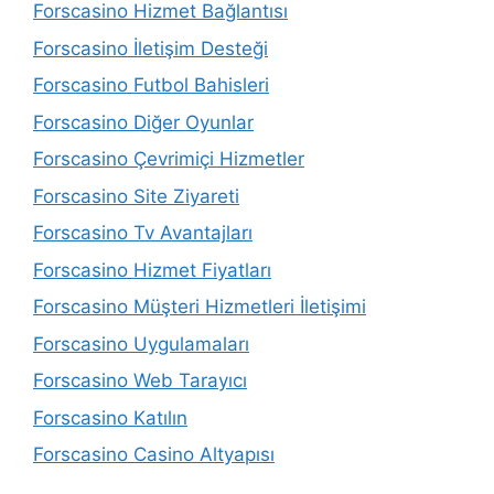
Forscasino Hizmet Bağlantısı
Forscasino İletişim Desteği
Forscasino Futbol Bahisleri
Forscasino Diğer Oyunlar
Forscasino Çevrimiçi Hizmetler
Forscasino Site Ziyareti
Forscasino Tv Avantajları
Forscasino Hizmet Fiyatları
Forscasino Müşteri Hizmetleri İletişimi
Forscasino Uygulamaları
Forscasino Web Tarayıcı
Forscasino Katılın
Forscasino Casino Altyapısı