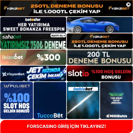
×
FORSCASINO GİRİŞ İÇİN TIKLAYINIZ!