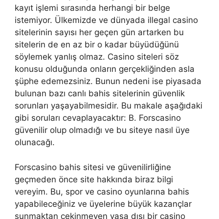
kayıt işlemi sırasında herhangi bir belge
istemiyor. Ülkemizde ve dünyada illegal casino
sitelerinin sayısı her geçen gün artarken bu
sitelerin de en az bir o kadar büyüdüğünü
söylemek yanlış olmaz. Casino siteleri söz
konusu olduğunda onların gerçekliğinden asla
şüphe edemezsiniz. Bunun nedeni ise piyasada
bulunan bazı canlı bahis sitelerinin güvenlik
sorunları yaşayabilmesidir. Bu makale aşağıdaki
gibi soruları cevaplayacaktır: B. Forscasino
güvenilir olup olmadığı ve bu siteye nasıl üye
olunacağı.
Forscasino bahis sitesi ve güvenilirliğine
geçmeden önce site hakkında biraz bilgi
vereyim. Bu, spor ve casino oyunlarına bahis
yapabileceğiniz ve üyelerine büyük kazançlar
sunmaktan çekinmeyen yasa dışı bir casino