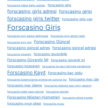
forscasino giris
forscasino futbol bahis oranları
forscasino giris adresi
forscasino girisi
forscasino giris twitter
forscasino giris yap
Forscasino Giriş
forscasino giriş adresi değişecek
forscasino giriş adresi nedir
Forscasino Güncel
forscasino giriş slot
forscasino güncel adres
forscasino güncel adresi
forscasino güvenilirlik
forscasino güvenilir
Forscasino Güvenilir Mi
forscasino güvenlir mi
forscasino instagram
forscasino i̇le nasıl i̇letişime geçebilirim
Forscasino Kayıt
forscasino kaç oldu
forscasino maç izle
forscasino kullanıcılarına promosyon sunuyor mu
forscasino maç izleme
forscasino mobile'a nasıl giriş yaparım
forscasino mobil para yatırma
forscasino müşteri
Forscasino Müşteri Hizmetleri
forscasino online oyunlar
forscasino oyun sitesi
forscasino oyunu