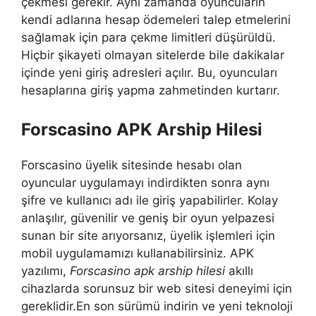
çekmesi gerekir. Aynı zamanda oyuncuların
kendi adlarına hesap ödemeleri talep etmelerini
sağlamak için para çekme limitleri düşürüldü.
Hiçbir şikayeti olmayan sitelerde bile dakikalar
içinde yeni giriş adresleri açılır. Bu, oyuncuları
hesaplarına giriş yapma zahmetinden kurtarır.
Forscasino APK Arship Hilesi
Forscasino üyelik sitesinde hesabı olan
oyuncular uygulamayı indirdikten sonra aynı
şifre ve kullanıcı adı ile giriş yapabilirler. Kolay
anlaşılır, güvenilir ve geniş bir oyun yelpazesi
sunan bir site arıyorsanız, üyelik işlemleri için
mobil uygulamamızı kullanabilirsiniz. APK
yazılımı,
Forscasino apk arship hilesi
akıllı
cihazlarda sorunsuz bir web sitesi deneyimi için
gereklidir.En son sürümü indirin ve yeni teknoloji