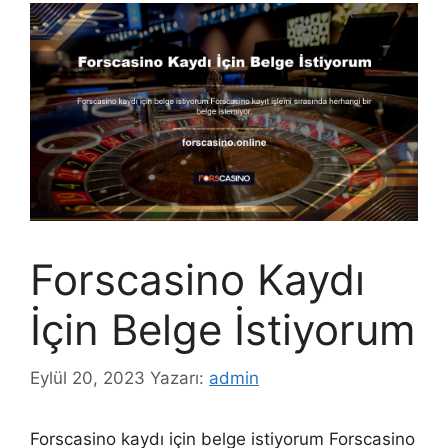
Forscasino Kaydı
İçin Belge İstiyorum
Eylül 20, 2023
Yazarı:
admin
Forscasino kaydı için belge istiyorum Forscasino