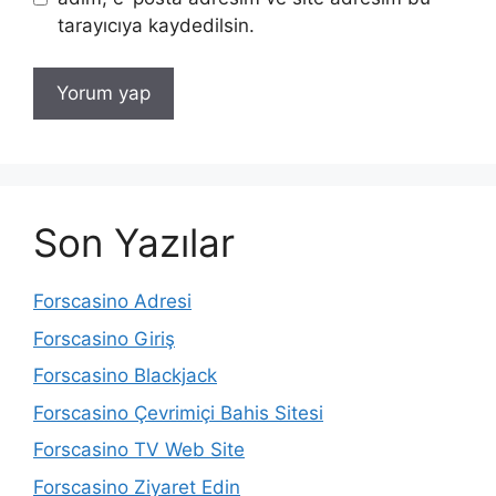
tarayıcıya kaydedilsin.
Son Yazılar
Forscasino Adresi
Forscasino Giriş
Forscasino Blackjack
Forscasino Çevrimiçi Bahis Sitesi
Forscasino TV Web Site
Forscasino Ziyaret Edin