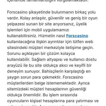
içerisinde tamamlandığını vurgulamaktadır.
Forscasino şikayetinde bulunmanın birkaç yolu
vardır. Kolay anlaşılır, güvenilir ve geniş bir oyun
yelpazesi sunan bir site arıyorsanız, üyelik
işlemleri için mobil uygulamamızı
kullanabilirsiniz. Hizmetin nasıl
Forscasino
kullanılacağına ilişkin ayrıntılar için lütfen web
sitesindeki müşteri merkeziyle iletişime geçin.
Sorunu açıklayan bir çözüm kolayca
kullanılabilir. Sağlam altyapısı ve kullanıcı dostu
arayüzü ile bu site oldukça akıcı ve keyifli bir
deneyim sunuyor. Bahisçilerin karşılaştığı en
yaygın sorun para çekmektir. Forscasino
müşterilerden belge istememektedir. Ayrıca
sitemizdeki müşteri hesaplarının güvenliği
oldukça önemlidir. Bu işlem sırasında
oyuncuların kişisel hesaplarına para yatırması ve