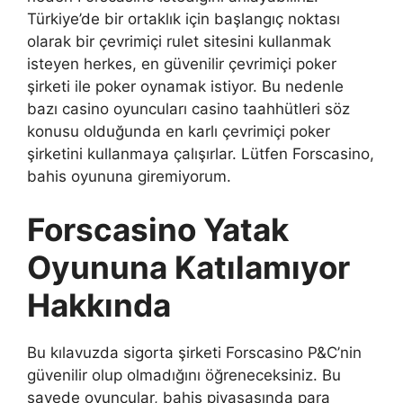
Türkiye’de bir ortaklık için başlangıç ​​noktası
olarak bir çevrimiçi rulet sitesini kullanmak
isteyen herkes, en güvenilir çevrimiçi poker
şirketi ile poker oynamak istiyor. Bu nedenle
bazı casino oyuncuları casino taahhütleri söz
konusu olduğunda en karlı çevrimiçi poker
şirketini kullanmaya çalışırlar. Lütfen Forscasino,
bahis oyununa giremiyorum.
Forscasino Yatak
Oyununa Katılamıyor
Hakkında
Bu kılavuzda sigorta şirketi Forscasino P&C’nin
güvenilir olup olmadığını öğreneceksiniz. Bu
sayede oyuncular, bahis piyasasında para