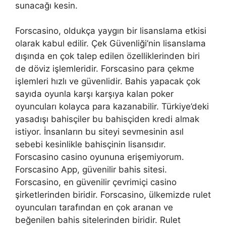
sunacağı kesin.
Forscasino, oldukça yaygın bir lisanslama etkisi
olarak kabul edilir. Çek Güvenliği’nin lisanslama
dışında en çok talep edilen özelliklerinden biri
de döviz işlemleridir. Forscasino para çekme
işlemleri hızlı ve güvenlidir. Bahis yapacak çok
sayıda oyunla karşı karşıya kalan poker
oyuncuları kolayca para kazanabilir. Türkiye’deki
yasadışı bahisçiler bu bahisçiden kredi almak
istiyor. İnsanların bu siteyi sevmesinin asıl
sebebi kesinlikle bahisçinin lisansıdır.
Forscasino casino oyununa erişemiyorum.
Forscasino App, güvenilir bahis sitesi.
Forscasino, en güvenilir çevrimiçi casino
şirketlerinden biridir. Forscasino, ülkemizde rulet
oyuncuları tarafından en çok aranan ve
beğenilen bahis sitelerinden biridir. Rulet