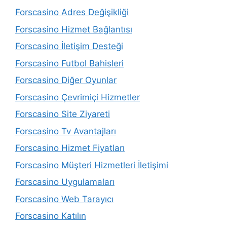
Forscasino Adres Değişikliği
Forscasino Hizmet Bağlantısı
Forscasino İletişim Desteği
Forscasino Futbol Bahisleri
Forscasino Diğer Oyunlar
Forscasino Çevrimiçi Hizmetler
Forscasino Site Ziyareti
Forscasino Tv Avantajları
Forscasino Hizmet Fiyatları
Forscasino Müşteri Hizmetleri İletişimi
Forscasino Uygulamaları
Forscasino Web Tarayıcı
Forscasino Katılın