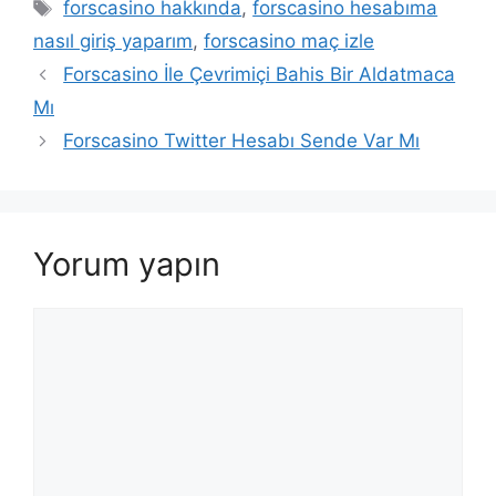
Etiketler
forscasino hakkında
,
forscasino hesabıma
nasıl giriş yaparım
,
forscasino maç izle
Forscasino İle Çevrimiçi Bahis Bir Aldatmaca
Mı
Forscasino Twitter Hesabı Sende Var Mı
Yorum yapın
Yorum