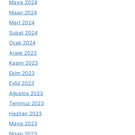
Mayıs 2024
Nisan 2024
Mart 2024
Şubat 2024
Ocak 2024
Aralık 2023
Kasım 2023
Ekim 2023
Eylül 2023
Ağustos 2023
Temmuz 2023
Haziran 2023
Mayıs 2023
Nisan 2023