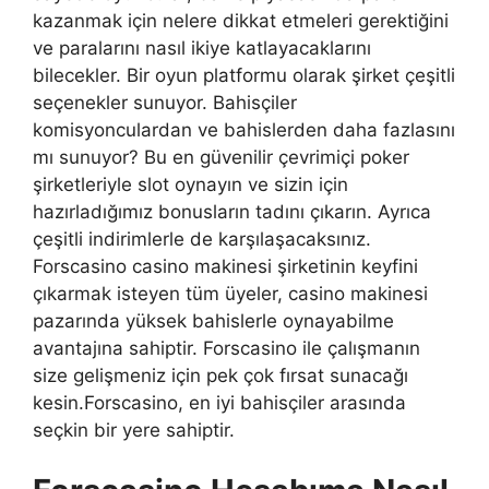
kazanmak için nelere dikkat etmeleri gerektiğini
ve paralarını nasıl ikiye katlayacaklarını
bilecekler. Bir oyun platformu olarak şirket çeşitli
seçenekler sunuyor. Bahisçiler
komisyonculardan ve bahislerden daha fazlasını
mı sunuyor? Bu en güvenilir çevrimiçi poker
şirketleriyle slot oynayın ve sizin için
hazırladığımız bonusların tadını çıkarın. Ayrıca
çeşitli indirimlerle de karşılaşacaksınız.
Forscasino casino makinesi şirketinin keyfini
çıkarmak isteyen tüm üyeler, casino makinesi
pazarında yüksek bahislerle oynayabilme
avantajına sahiptir. Forscasino ile çalışmanın
size gelişmeniz için pek çok fırsat sunacağı
kesin.Forscasino, en iyi bahisçiler arasında
seçkin bir yere sahiptir.