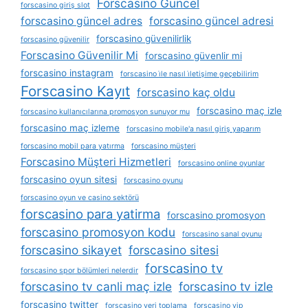
Forscasino Güncel
forscasino giriş slot
forscasino güncel adres
forscasino güncel adresi
forscasino güvenilirlik
forscasino güvenilir
Forscasino Güvenilir Mi
forscasino güvenlir mi
forscasino instagram
forscasino i̇le nasıl i̇letişime geçebilirim
Forscasino Kayıt
forscasino kaç oldu
forscasino maç izle
forscasino kullanıcılarına promosyon sunuyor mu
forscasino maç izleme
forscasino mobile'a nasıl giriş yaparım
forscasino mobil para yatırma
forscasino müşteri
Forscasino Müşteri Hizmetleri
forscasino online oyunlar
forscasino oyun sitesi
forscasino oyunu
forscasino oyun ve casino sektörü
forscasino para yatirma
forscasino promosyon
forscasino promosyon kodu
forscasino sanal oyunu
forscasino sikayet
forscasino sitesi
forscasino tv
forscasino spor bölümleri nelerdir
forscasino tv canli maç izle
forscasino tv izle
forscasino twitter
forscasino veri toplama
forscasino vip