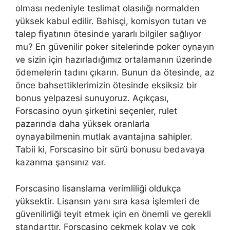
olması nedeniyle teslimat olasılığı normalden
yüksek kabul edilir. Bahisçi, komisyon tutarı ve
talep fiyatının ötesinde yararlı bilgiler sağlıyor
mu? En güvenilir poker sitelerinde poker oynayın
ve sizin için hazırladığımız ortalamanın üzerinde
ödemelerin tadını çıkarın. Bunun da ötesinde, az
önce bahsettiklerimizin ötesinde eksiksiz bir
bonus yelpazesi sunuyoruz. Açıkçası,
Forscasino oyun şirketini seçenler, rulet
pazarında daha yüksek oranlarla
oynayabilmenin mutlak avantajına sahipler.
Tabii ki, Forscasino bir sürü bonusu bedavaya
kazanma şansınız var.
Forscasino lisanslama verimliliği oldukça
yüksektir. Lisansın yanı sıra kasa işlemleri de
güvenilirliği teyit etmek için en önemli ve gerekli
standarttır. Forscasino çekmek kolay ve çok