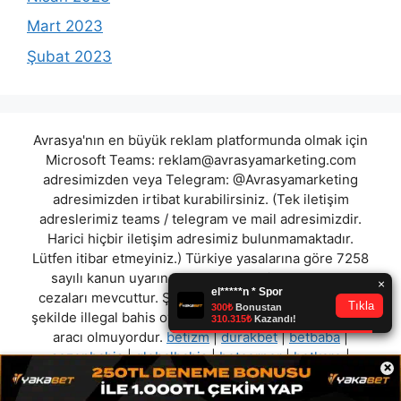
Mart 2023
Şubat 2023
Avrasya'nın en büyük reklam platformunda olmak için
Microsoft Teams:
reklam@avrasyamarketing.com
adresimizden veya Telegram: @Avrasyamarketing
adresimizden irtibat kurabilirsiniz. (Tek iletişim
adreslerimiz teams / telegram ve mail adresimizdir.
Harici hiçbir iletişim adresimiz bulunmamaktadır.
Lütfen itibar etmeyiniz.) Türkiye yasalarına göre 7258
sayılı kanun uyarınca yasa dışı bahis oynamanın
cezaları mevcuttur. Şu an bulunduğunuz site hiç bir
şekilde illegal bahis oyunları oynatmıyor ve oynamaya
aracı olmuyordur.
betizm
|
durakbet
|
betbaba
|
sezonbahis
|
globalbahis
|
betcorner
|
betkare
|
×
drbahis