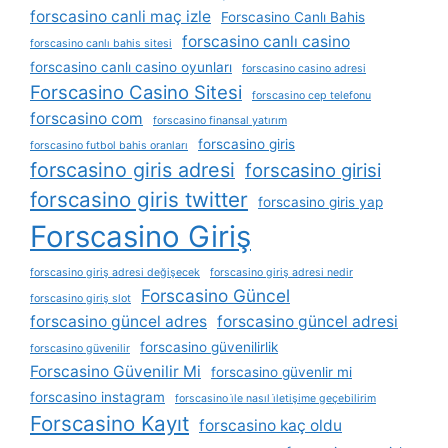
forscasino canli maç izle
Forscasino Canlı Bahis
forscasino canlı casino
forscasino canlı bahis sitesi
forscasino canlı casino oyunları
forscasino casino adresi
Forscasino Casino Sitesi
forscasino cep telefonu
forscasino com
forscasino finansal yatırım
forscasino giris
forscasino futbol bahis oranları
forscasino giris adresi
forscasino girisi
forscasino giris twitter
forscasino giris yap
Forscasino Giriş
forscasino giriş adresi değişecek
forscasino giriş adresi nedir
Forscasino Güncel
forscasino giriş slot
forscasino güncel adres
forscasino güncel adresi
forscasino güvenilirlik
forscasino güvenilir
Forscasino Güvenilir Mi
forscasino güvenlir mi
forscasino instagram
forscasino i̇le nasıl i̇letişime geçebilirim
Forscasino Kayıt
forscasino kaç oldu