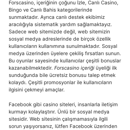
Forscasino, içeriğinin çoğunu İzle, Canlı Casino,
Bingo ve Canlı Bahis kategorilerinde
sunmaktadır. Ayrıca canlı destek ekibimiz
aracılığıyla sistematik yardım sağlamaktayız.
Sadece web sitemizde değil, web sitemizin
sosyal medya adreslerinde de birçok özellik
kullanıcıların kullanımına sunulmaktadır. Sosyal
medya üzerinden üyelere çekiliş fırsatları sunun.
Bu oyunlar sayesinde kullanıcılar çeşitli bonuslar
kazanabilmektedir.
Forscasino içeriği
üyeliği ilk
sunduğunda bile ücretsiz bonusu talep etmek
kolaydı. Çeşitli promosyonlar ile kullanıcıların
ilgisini çekmeyi amaçlar.
Facebook gibi casino siteleri, insanlarla iletişim
kurmayı kolaylaştırır. Ünlü bir sosyal medya
sitesidir. Web sitesinin çalışmamasıyla ilgili
sorun yaşıyorsanız, lütfen Facebook üzerinden