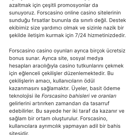
azaltmak için çeşitli promosyonlar da
sunuyoruz. Forscasino online casino sitelerinin
sunduğu fırsatlar bununla da sınırlı değil. Destek
ekibimiz size yardımcı olmak ve sizinle nazik bir
şekilde iletişim kurmak için 7/24 hizmetinizdedir.
Forscasino casino oyunları ayrıca birçok ücretsiz
bonus sunar. Ayrıca site, sosyal medya
hesapları aracılığıyla casino tutkunlarını çekmek
için eğlenceli çekilişler düzenlemektedir. Bu
çekilişlerin amacı, kullanıcıların ödül
kazanmasını sağlamaktır. Üyeler, basit ödeme
teknolojisi ile
Forscasino bahisleri ve oranları
gelirlerini artırırken zamandan da tasarruf
edebilirler. Bu sayede her iki taraf da kazanır ve
sağlam bir ortam oluşturulur. Forscasino,
kullanıcılara ayrımcılık yapmayan adil bir bahis
sitesidir.