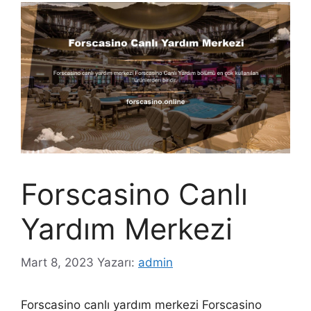
Forscasino Canlı
Yardım Merkezi
Mart 8, 2023
Yazarı:
admin
Forscasino canlı yardım merkezi Forscasino