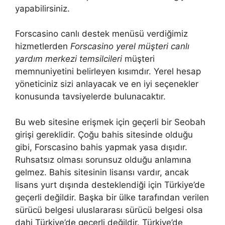
yapabilirsiniz.
Forscasino canlı destek menüsü verdiğimiz
hizmetlerden
Forscasino yerel müşteri canlı
yardım merkezi temsilcileri
müşteri
memnuniyetini belirleyen kısımdır. Yerel hesap
yöneticiniz sizi anlayacak ve en iyi seçenekler
konusunda tavsiyelerde bulunacaktır.
Bu web sitesine erişmek için geçerli bir Seobah
girişi gereklidir. Çoğu bahis sitesinde olduğu
gibi, Forscasino bahis yapmak yasa dışıdır.
Ruhsatsız olması sorunsuz olduğu anlamına
gelmez. Bahis sitesinin lisansı vardır, ancak
lisans yurt dışında desteklendiği için Türkiye’de
geçerli değildir. Başka bir ülke tarafından verilen
sürücü belgesi uluslararası sürücü belgesi olsa
dahi Türkiye’de geçerli değildir. Türkiye’de