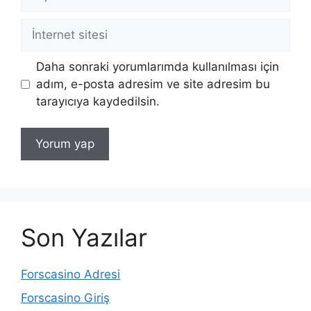
posta
İnternet
sitesi
Daha sonraki yorumlarımda kullanılması için
adım, e-posta adresim ve site adresim bu
tarayıcıya kaydedilsin.
Son Yazılar
Forscasino Adresi
Forscasino Giriş