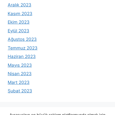
Aralık 2023
Kasım 2023
Ekim 2023
Eylül 2023
Ağustos 2023
Temmuz 2023
Haziran 2023
Mayıs 2023
Nisan 2023
Mart 2023
Şubat 2023
Avrasya'nın en büyük reklam platformunda olmak için