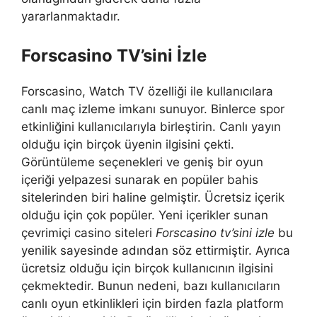
yararlanmaktadır.
Forscasino TV’sini İzle
Forscasino, Watch TV özelliği ile kullanıcılara
canlı maç izleme imkanı sunuyor. Binlerce spor
etkinliğini kullanıcılarıyla birleştirin. Canlı yayın
olduğu için birçok üyenin ilgisini çekti.
Görüntüleme seçenekleri ve geniş bir oyun
içeriği yelpazesi sunarak en popüler bahis
sitelerinden biri haline gelmiştir. Ücretsiz içerik
olduğu için çok popüler. Yeni içerikler sunan
çevrimiçi casino siteleri
Forscasino tv’sini izle
bu
yenilik sayesinde adından söz ettirmiştir. Ayrıca
ücretsiz olduğu için birçok kullanıcının ilgisini
çekmektedir. Bunun nedeni, bazı kullanıcıların
canlı oyun etkinlikleri için birden fazla platform