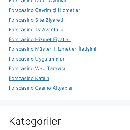
Forscasino Diğer Oyunlar
Forscasino Çevrimiçi Hizmetler
Forscasino Site Ziyareti
Forscasino Tv Avantajları
Forscasino Hizmet Fiyatları
Forscasino Müşteri Hizmetleri İletişimi
Forscasino Uygulamaları
Forscasino Web Tarayıcı
Forscasino Katılın
Forscasino Casino Altyapısı
Kategoriler