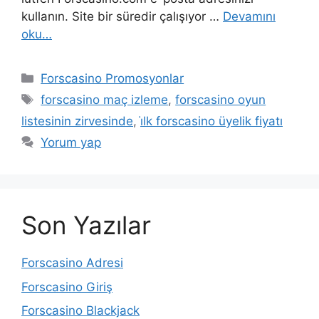
kullanın. Site bir süredir çalışıyor …
Devamını
oku…
Kategoriler
Forscasino Promosyonlar
Etiketler
forscasino maç izleme
,
forscasino oyun
listesinin zirvesinde
,
i̇lk forscasino üyelik fiyatı
Yorum yap
Son Yazılar
Forscasino Adresi
Forscasino Giriş
Forscasino Blackjack