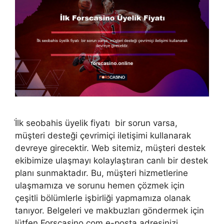
İ̇lk seobahis üyelik fiyatı bir sorun varsa,
müşteri desteği çevrimiçi iletişimi kullanarak
devreye girecektir. Web sitemiz, müşteri destek
ekibimize ulaşmayı kolaylaştıran canlı bir destek
planı sunmaktadır. Bu, müşteri hizmetlerine
ulaşmamıza ve sorunu hemen çözmek için
çeşitli bölümlerle işbirliği yapmamıza olanak
tanıyor. Belgeleri ve makbuzları göndermek için
lütfen Forscasino.com e-posta adresinizi