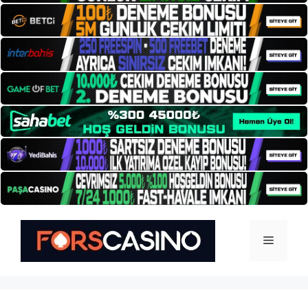
İçeriğe
atla
Menü