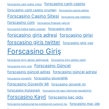
forscasino canlı casino
forscasino canlı bahis sitesi
forscasino canlı casino oyunları
forscasino casino adresi
Forscasino Casino Sitesi
forscasino cep telefonu
forscasino com
forscasino finansal yatırım
forscasino giris
forscasino futbol bahis oranları
forscasino giris adresi
forscasino girisi
forscasino giris twitter
forscasino giris yap
Forscasino Giriş
forscasino giriş adresi değişecek
forscasino giriş adresi nedir
Forscasino Güncel
forscasino giriş slot
forscasino güncel adres
forscasino güncel adresi
forscasino güvenilirlik
forscasino güvenilir
Forscasino Güvenilir Mi
forscasino güvenlir mi
forscasino instagram
forscasino i̇le nasıl i̇letişime geçebilirim
Forscasino Kayıt
forscasino kaç oldu
forscasino maç izle
forscasino kullanıcılarına promosyon sunuyor mu