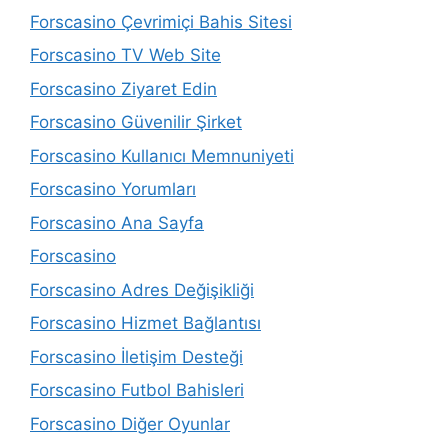
Forscasino Çevrimiçi Bahis Sitesi
Forscasino TV Web Site
Forscasino Ziyaret Edin
Forscasino Güvenilir Şirket
Forscasino Kullanıcı Memnuniyeti
Forscasino Yorumları
Forscasino Ana Sayfa
Forscasino
Forscasino Adres Değişikliği
Forscasino Hizmet Bağlantısı
Forscasino İletişim Desteği
Forscasino Futbol Bahisleri
Forscasino Diğer Oyunlar