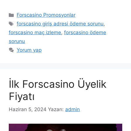
Kategoriler
Forscasino Promosyonlar
Etiketler
forscasino giriş adresi ödeme sorunu
,
forscasino maç izleme
,
forscasino ödeme
sorunu
Yorum yap
İlk Forscasino Üyelik
Fiyatı
Haziran 5, 2024
Yazarı:
admin