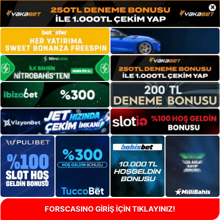
×
FORSCASINO GİRİŞ İÇİN TIKLAYINIZ!