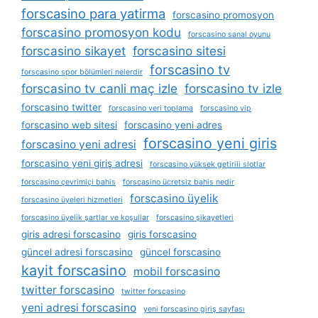
forscasino para yatirma
forscasino promosyon
forscasino promosyon kodu
forscasino sanal oyunu
forscasino sikayet
forscasino sitesi
forscasino tv
forscasino spor bölümleri nelerdir
forscasino tv canli maç izle
forscasino tv izle
forscasino twitter
forscasino veri toplama
forscasino vip
forscasino web sitesi
forscasino yeni adres
forscasino yeni giris
forscasino yeni adresi
forscasino yeni giriş adresi
forscasino yüksek getirili slotlar
forscasino çevrimiçi bahis
forscasino ücretsiz bahis nedir
forscasino üyelik
forscasino üyeleri hizmetleri
forscasino üyelik şartlar ve koşullar
forscasino şikayetleri
giris adresi forscasino
giris forscasino
güncel adresi forscasino
güncel forscasino
kayit forscasino
mobil forscasino
twitter forscasino
twitter forscasino
yeni adresi forscasino
yeni forscasino giriş sayfası