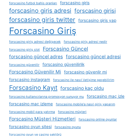
forscasino giris
forscasino futbol bahis oranları
forscasino giris adresi
forscasino girisi
forscasino giris twitter
forscasino giris yap
Forscasino Giriş
forscasino giriş adresi değişecek
forscasino giriş adresi nedir
Forscasino Güncel
forscasino giriş slot
forscasino güncel adres
forscasino güncel adresi
forscasino güvenilirlik
forscasino güvenilir
Forscasino Güvenilir Mi
forscasino güvenlir mi
forscasino instagram
forscasino i̇le nasıl i̇letişime geçebilirim
Forscasino Kayıt
forscasino kaç oldu
forscasino maç izle
forscasino kullanıcılarına promosyon sunuyor mu
forscasino maç izleme
forscasino mobile'a nasıl giriş yaparım
forscasino mobil para yatırma
forscasino müşteri
Forscasino Müşteri Hizmetleri
forscasino online oyunlar
forscasino oyun sitesi
forscasino oyunu
forscasino oyun ve casino sektörü