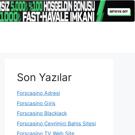
Son Yazılar
Forscasino Adresi
Forscasino Giriş
Forscasino Blackjack
Forscasino Çevrimiçi Bahis Sitesi
Forscasino TV Web Site