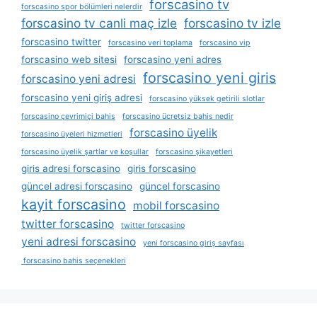
forscasino tv
forscasino spor bölümleri nelerdir
forscasino tv canli maç izle
forscasino tv izle
forscasino twitter
forscasino veri toplama
forscasino vip
forscasino web sitesi
forscasino yeni adres
forscasino yeni giris
forscasino yeni adresi
forscasino yeni giriş adresi
forscasino yüksek getirili slotlar
forscasino çevrimiçi bahis
forscasino ücretsiz bahis nedir
forscasino üyelik
forscasino üyeleri hizmetleri
forscasino üyelik şartlar ve koşullar
forscasino şikayetleri
giris adresi forscasino
giris forscasino
güncel adresi forscasino
güncel forscasino
kayit forscasino
mobil forscasino
twitter forscasino
twitter forscasino
yeni adresi forscasino
yeni forscasino giriş sayfası
forscasino bahis seçenekleri