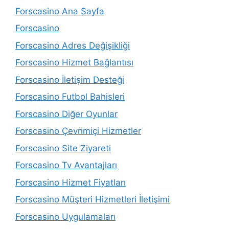
Forscasino Ana Sayfa
Forscasino
Forscasino Adres Değişikliği
Forscasino Hizmet Bağlantısı
Forscasino İletişim Desteği
Forscasino Futbol Bahisleri
Forscasino Diğer Oyunlar
Forscasino Çevrimiçi Hizmetler
Forscasino Site Ziyareti
Forscasino Tv Avantajları
Forscasino Hizmet Fiyatları
Forscasino Müşteri Hizmetleri İletişimi
Forscasino Uygulamaları