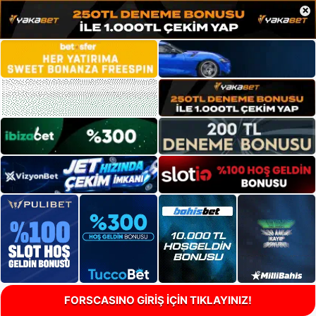
×
FORSCASINO GİRİŞ İÇİN TIKLAYINIZ!