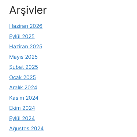
Arşivler
Haziran 2026
Eylül 2025
Haziran 2025
Mayıs 2025
Şubat 2025
Ocak 2025
Aralık 2024
Kasım 2024
Ekim 2024
Eylül 2024
Ağustos 2024